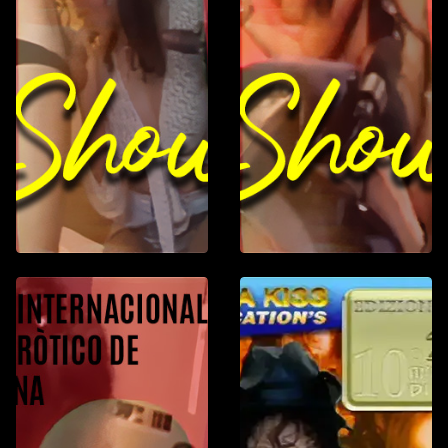
Spettacoli/Esib
Natasha 
8 min
Españ
Ultima sera del 
dell'albergo Ro
incontrano.