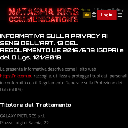
Home
Privacy Policy
0
Login
INFORMATIVA SULLA PRIVACY AI
SENSI DELL’ART. 13 DEL
REGOLAMENTO UE 2016/679 (GDPR) e
del D.Lgs. 101/2018
La presente informativa descrive come il sito web
https://nkcom.eu
raccoglie, utilizza e protegge i tuoi dati personali
in conformità con il Regolamento Generale sulla Protezione dei
Dati (GDPR).
Titolare del Trattamento
GALAXY PICTURES s.r.l.
Piazza Luigi di Savoia, 22