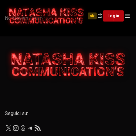
0
Login
No Movies Found.
Seguici su:
X
Instagram
Threads
Telegram
Feed RSS