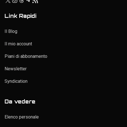
Elenco p
Seguici su:
X
Instagram
Threads
Telegram
Feed RSS
Link Rapidi
Il Blog
Il mio account
Piani di abbonamento