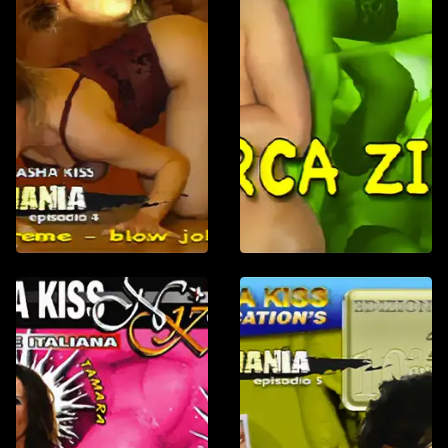
Gonzo-ProAm
Il Cazzo 
1 h : 31 min
Marmellata, mie
ingredienti dell