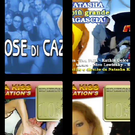
Gonzo-ProAm
TG Gnoc
1 h : 20 min
Dalla redazion
conduttrice Na
lanciare i servi