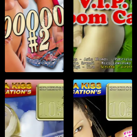
Trama
Vintag
Angelo Bi
1 h : 12 min
Roberta Cavalca
dotato d'Italia,
primato di donn