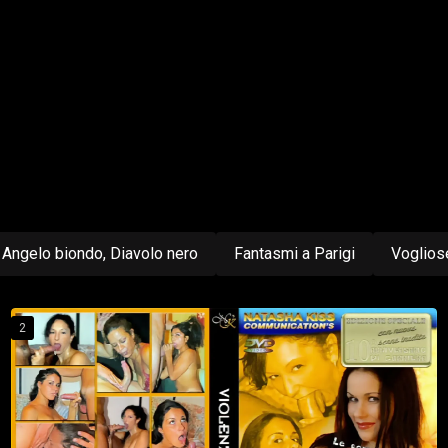
Angelo biondo, Diavolo nero
Fantasmi a Parigi
Voglios
2