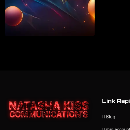
Vintage
Elenco personale
Link Rapi
Il Blog
Il mio accoun