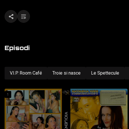
Episodi
V.I.P. Room Café
Troie si nasce
Le Spettecule
1