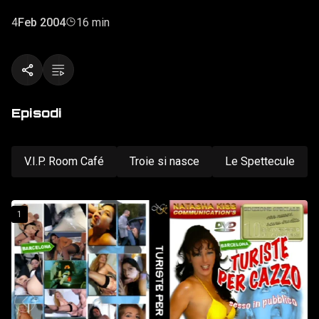
Holmes. Ironia e sesso selvaggio: ecco il risultato ottenuto
dall'unione di questi ingredienti.
4
Feb 2004
16 min
Episodi
V.I.P. Room Café
Troie si nasce
Le Spettecule
1