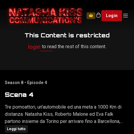
0
Login
This Content is restricted
login
to read the rest of this content.
Season 8 • Episode 4
Scena 4
Tre pornoattori, un'automobile ed una meta a 1000 Km di
distanza. Natasha Kiss, Roberto Malone ed Eva Falk
partono insieme da Torino per arrivare fino a Barcellona,
dove ad attenderli in una discoteca locale vi è Steve
Leggi tutto