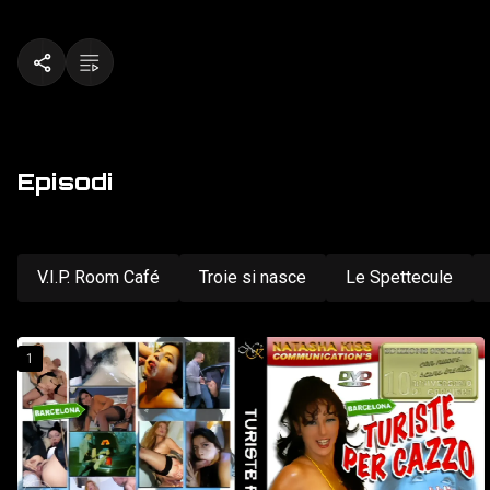
Episodi
V.I.P. Room Café
Troie si nasce
Le Spettecule
1