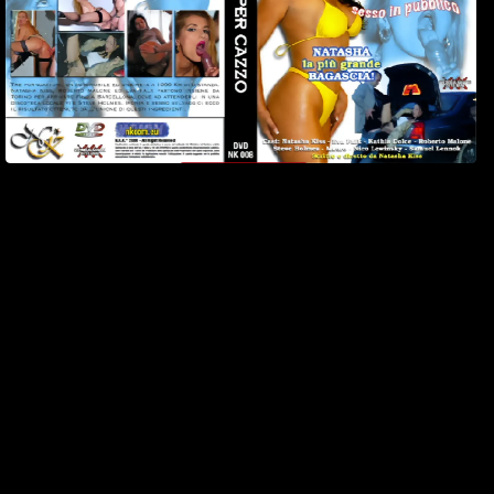
3
Watch Now
Scena 3
3 Febbraio 2004
16 min