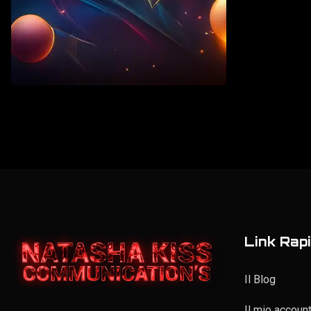
Vintage
Elenco personale
Link Rapi
Il Blog
Il mio accoun