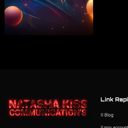
Vintage
Elenco personale
Link Rapi
Il Blog
Il mio accoun