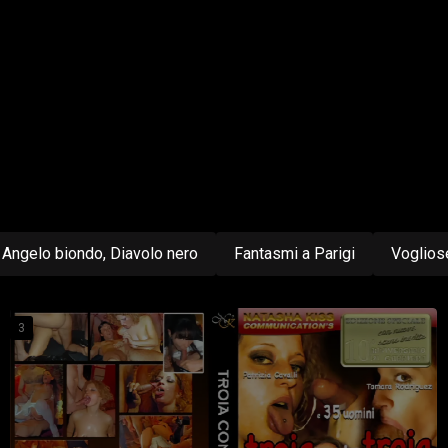
Angelo biondo, Diavolo nero
Fantasmi a Parigi
Voglios
3