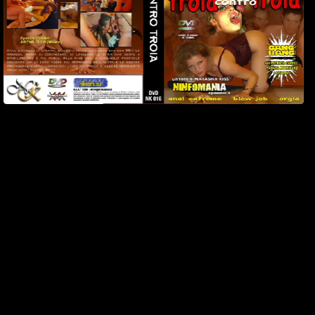
4
Watch Now
Parte 4
3 Giugno 2004
9 min