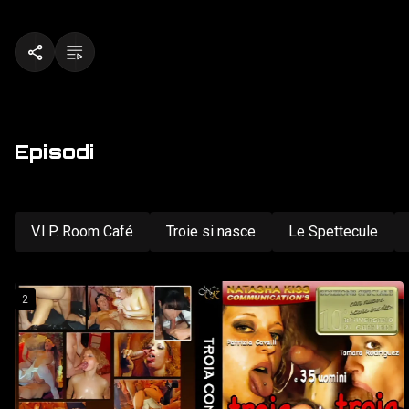
Episodi
V.I.P. Room Café
Troie si nasce
Le Spettecule
2