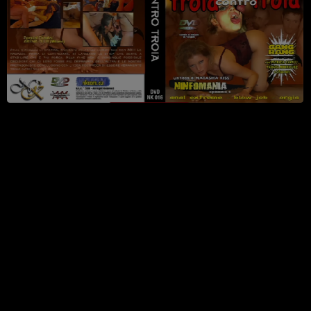
3
Watch Now
Parte 3
3 Giugno 2004
10 min