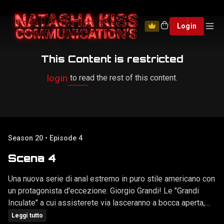
0
Login
This Content is restricted
login
to read the rest of this content.
Season 20 • Episode 4
Scena 4
Una nuova serie di anal estremo in puro stile americano con
un protagonista d'eccezione: Giorgio Grandi! Le "Grandi
Inculate" a cui assisterete via lasceranno a bocca aperta,
contenuti: anal extreme, culi aperti, fist-fucking, triplo fist-
Leggi tutto