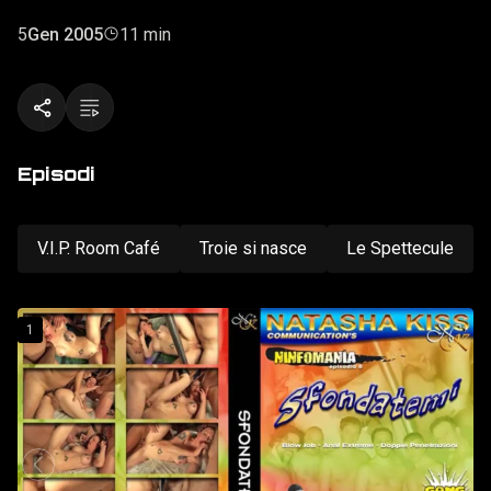
certo fatta pregare per porgere tutte le dovute attenzioni ai
partecipanti, arrivati apposta per lei da ogni dove, per
5
Gen 2005
11 min
conoscere a fondo ogni suo orifizio.
Episodi
V.I.P. Room Café
Troie si nasce
Le Spettecule
1