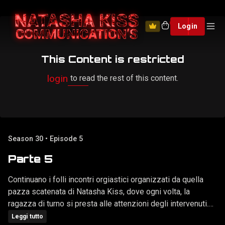
0
Login
This Content is restricted
login
to read the rest of this content.
Season 30 • Episode 5
Parte 5
Continuano i folli incontri orgiastici organizzati da quella
pazza scatenata di Natasha Kiss, dove ogni volta, la
ragazza di turno si presta alle attenzioni degli intervenuti.
Questa volta è il turno di Sissy Shubert, la quale non si è
Leggi tutto