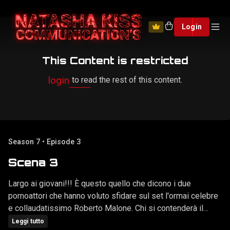
0
Login
This Content is restricted
login
to read the rest of this content.
Season 7 • Episode 3
Scena 3
Largo ai giovani!!! È questo quello che dicono i due
pornoattori che hanno voluto sfidare sul set l'ormai celebre
e collaudatissimo Roberto Malone. Chi si contenderà il
titolo di pornoattore dell'anno? Natasha Kiss, nei panni di un
Leggi tutto