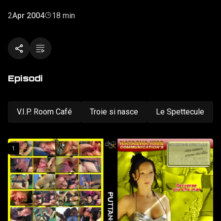
2
Apr 2004
18 min
Episodi
V.I.P. Room Café
Troie si nasce
Le Spettecule
1