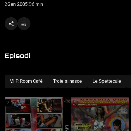
2
Gen 2005
6 min
Episodi
V.I.P. Room Café
Troie si nasce
Le Spettecule
2