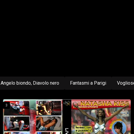
Angelo biondo, Diavolo nero
Fantasmi a Parigi
Voglios
3