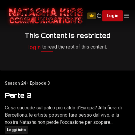
0
Login
This Content is restricted
login
to read the rest of this content.
Season 24 • Episode 3
Parte 3
Cosa succede sul palco più caldo d'Europa? Alla fiera di
Barcellona, le artiste possono fare sesso dal vivo, e la
nostra Natasha non perde l'occasione per scopare
direttamente col pubblico! Se "Live Show 1" vi ha divertito,
Leggi tutto