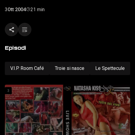
questo secondo capitolo vi farà godere come mai prima
d'ora!
3
Ott 2004
21 min
Episodi
V.I.P. Room Café
Troie si nasce
Le Spettecule
3