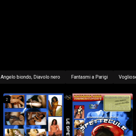
Angelo biondo, Diavolo nero
Fantasmi a Parigi
Voglios
2