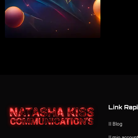
Vintage
Elenco personale
Link Rapi
Il Blog
Il mio accoun