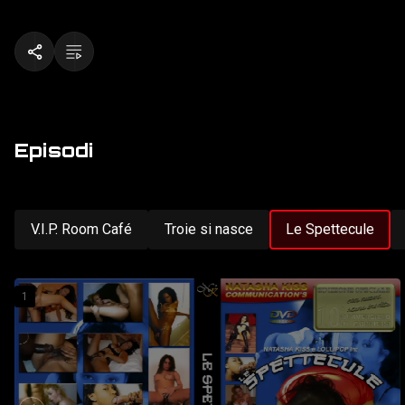
Episodi
V.I.P. Room Café
Troie si nasce
Le Spettecule
1