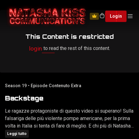
0
Login
This Content is restricted
login
to read the rest of this content.
Season 19 • Episode Contenuto Extra
Backstage
Le ragazze protagoniste di questo video si superano! Sulla
falsariga delle più violente pompe americane, per la prima
volta in Italia si tenta di fare di meglio. E chi più di Natasha
se ne intende di sesso spinto? Blow-Jobs estremi, al
Leggi tutto