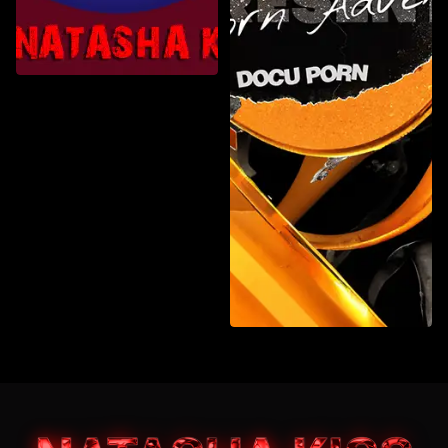
Gang Bang
Gonzo-ProAm
Elenco personale
Fuori dall'ordinario
Gonzo-Pro