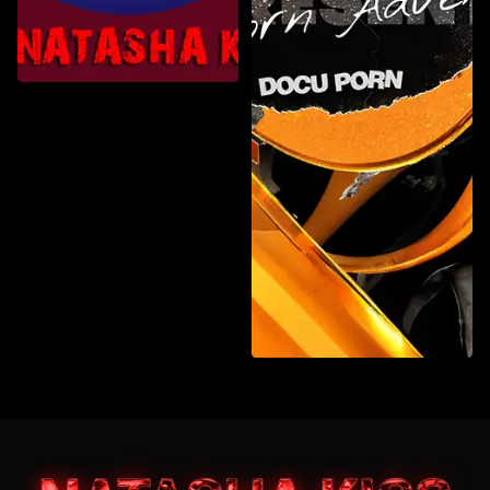
Gang Bang
Gonzo-ProAm
Elenco personale
Fuori dall'ordinario
Gonzo-Pro