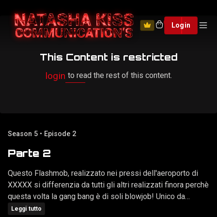
0
Login
This Content is restricted
login
to read the rest of this content.
Season 5 • Episode 2
Parte 2
Questo Flashmob, realizzato nei pressi dell'aeroporto di
XXXXX si differenzia da tutti gli altri realizzati finora perchè
questa volta la gang bang è di soli blowjob! Unico da
meritarsi un titolo a se: "Birthwatching". E secondo voi
Leggi tutto