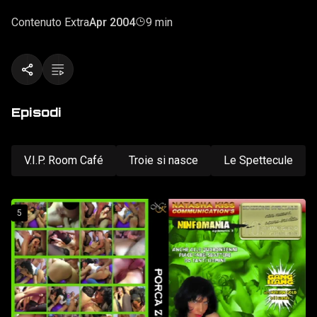
una volta. Pensi che sia possibile?". Occhio e croce è
questo il succo della telefonata ricevuta da Natasha Kiss.
Contenuto Extra
Apr 2004
9 min
Ed ora ecco il risultato...
Episodi
V.I.P. Room Café
Troie si nasce
Le Spettecule
5