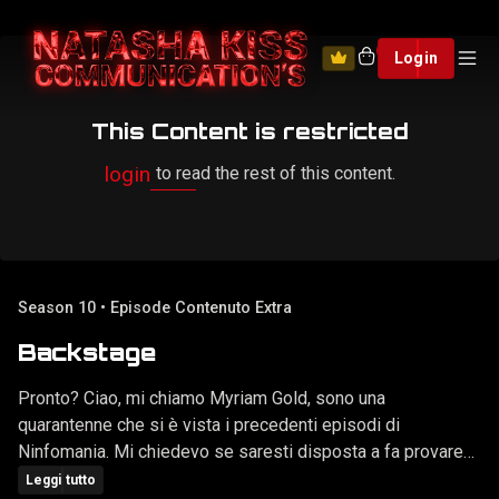
0
Login
This Content is restricted
login
to read the rest of this content.
Season 10 • Episode Contenuto Extra
Backstage
Pronto? Ciao, mi chiamo Myriam Gold, sono una
quarantenne che si è vista i precedenti episodi di
Ninfomania. Mi chiedevo se saresti disposta a fa provare
pure a me l'emozione di farsi sbattere da più uomini tutti in
Leggi tutto