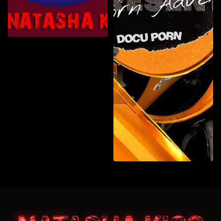
Gang Bang
Gonzo-ProAm
Elenco personale
Fuori dall'ordinario
Gonzo-Pro